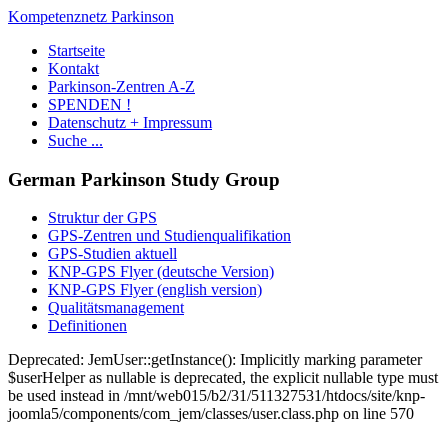
Kompetenznetz Parkinson
Startseite
Kontakt
Parkinson-Zentren A-Z
SPENDEN !
Datenschutz + Impressum
Suche ...
German Parkinson Study Group
Struktur der GPS
GPS-Zentren und Studienqualifikation
GPS-Studien aktuell
KNP-GPS Flyer (deutsche Version)
KNP-GPS Flyer (english version)
Qualitätsmanagement
Definitionen
Deprecated: JemUser::getInstance(): Implicitly marking parameter
$userHelper as nullable is deprecated, the explicit nullable type must
be used instead in /mnt/web015/b2/31/511327531/htdocs/site/knp-
joomla5/components/com_jem/classes/user.class.php on line 570