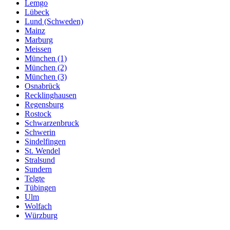
Lemgo
Lübeck
Lund (Schweden)
Mainz
Marburg
Meissen
München (1)
München (2)
München (3)
Osnabrück
Recklinghausen
Regensburg
Rostock
Schwarzenbruck
Schwerin
Sindelfingen
St. Wendel
Stralsund
Sundern
Telgte
Tübingen
Ulm
Wolfach
Würzburg