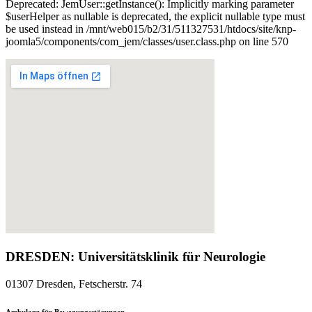
Deprecated: JemUser::getInstance(): Implicitly marking parameter
$userHelper as nullable is deprecated, the explicit nullable type must
be used instead in /mnt/web015/b2/31/511327531/htdocs/site/knp-
joomla5/components/com_jem/classes/user.class.php on line 570
DRESDEN: Universitätsklinik für Neurologie
01307 Dresden, Fetscherstr. 74
Ambulanz für Bewegungsstörungen