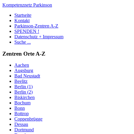
Kompetenznetz Parkinson
Startseite
Kontakt
Parkinson-Zentren A-Z
SPENDEN !
Datenschutz + Impressum
Suche ...
Zentren Orte A-Z
Aachen
Augsburg
Bad Neustadt
Beelitz
Berlin (1)
Berlin (2)
Biskirchen
Bochum
Bonn
Bottrop
Coppenbrügge
Dessau
Dortmund