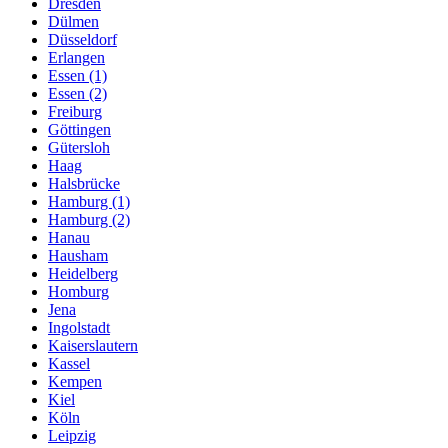
Dresden
Dülmen
Düsseldorf
Erlangen
Essen (1)
Essen (2)
Freiburg
Göttingen
Gütersloh
Haag
Halsbrücke
Hamburg (1)
Hamburg (2)
Hanau
Hausham
Heidelberg
Homburg
Jena
Ingolstadt
Kaiserslautern
Kassel
Kempen
Kiel
Köln
Leipzig