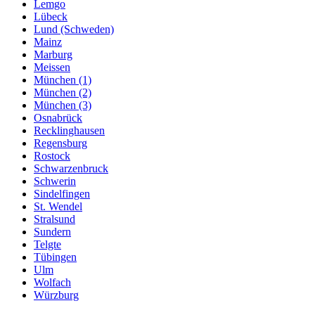
Lemgo
Lübeck
Lund (Schweden)
Mainz
Marburg
Meissen
München (1)
München (2)
München (3)
Osnabrück
Recklinghausen
Regensburg
Rostock
Schwarzenbruck
Schwerin
Sindelfingen
St. Wendel
Stralsund
Sundern
Telgte
Tübingen
Ulm
Wolfach
Würzburg