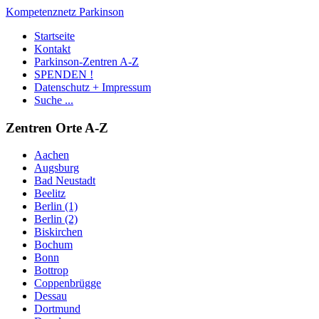
Kompetenznetz Parkinson
Startseite
Kontakt
Parkinson-Zentren A-Z
SPENDEN !
Datenschutz + Impressum
Suche ...
Zentren Orte A-Z
Aachen
Augsburg
Bad Neustadt
Beelitz
Berlin (1)
Berlin (2)
Biskirchen
Bochum
Bonn
Bottrop
Coppenbrügge
Dessau
Dortmund