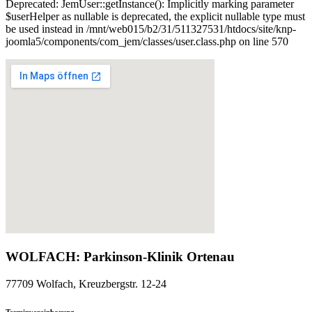
Deprecated: JemUser::getInstance(): Implicitly marking parameter
$userHelper as nullable is deprecated, the explicit nullable type must
be used instead in /mnt/web015/b2/31/511327531/htdocs/site/knp-
joomla5/components/com_jem/classes/user.class.php on line 570
WOLFACH: Parkinson-Klinik Ortenau
77709 Wolfach, Kreuzbergstr. 12-24
Terminvereinbarung