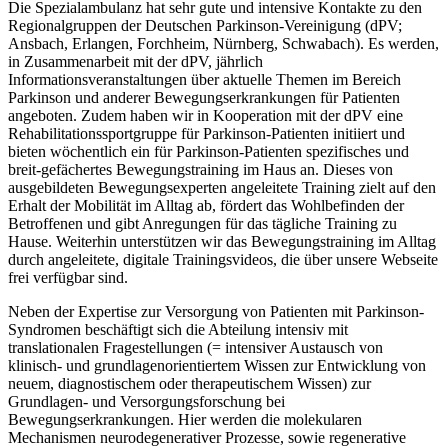
Die Spezialambulanz hat sehr gute und intensive Kontakte zu den
Regionalgruppen der Deutschen Parkinson-Vereinigung (dPV;
Ansbach, Erlangen, Forchheim, Nürnberg, Schwabach). Es werden,
in Zusammenarbeit mit der dPV, jährlich
Informationsveranstaltungen über aktuelle Themen im Bereich
Parkinson und anderer Bewegungserkrankungen für Patienten
angeboten. Zudem haben wir in Kooperation mit der dPV eine
Rehabilitationssportgruppe für Parkinson-Patienten initiiert und
bieten wöchentlich ein für Parkinson-Patienten spezifisches und
breit-gefächertes Bewegungstraining im Haus an. Dieses von
ausgebildeten Bewegungsexperten angeleitete Training zielt auf den
Erhalt der Mobilität im Alltag ab, fördert das Wohlbefinden der
Betroffenen und gibt Anregungen für das tägliche Training zu
Hause. Weiterhin unterstützen wir das Bewegungstraining im Alltag
durch angeleitete, digitale Trainingsvideos, die über unsere Webseite
frei verfügbar sind.
Neben der Expertise zur Versorgung von Patienten mit Parkinson-
Syndromen beschäftigt sich die Abteilung intensiv mit
translationalen Fragestellungen (= intensiver Austausch von
klinisch- und grundlagenorientiertem Wissen zur Entwicklung von
neuem, diagnostischem oder therapeutischem Wissen) zur
Grundlagen- und Versorgungsforschung bei
Bewegungserkrankungen. Hier werden die molekularen
Mechanismen neurodegenerativer Prozesse, sowie regenerative