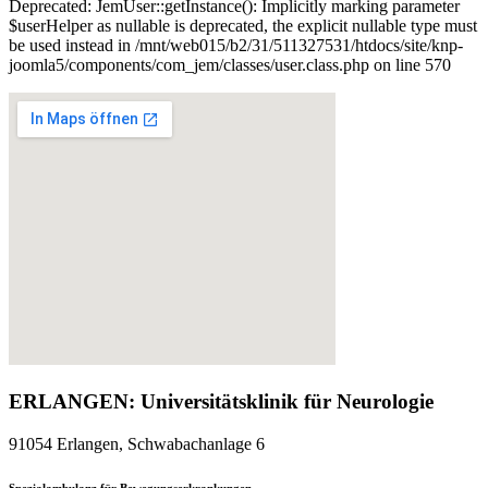
Deprecated: JemUser::getInstance(): Implicitly marking parameter
$userHelper as nullable is deprecated, the explicit nullable type must
be used instead in /mnt/web015/b2/31/511327531/htdocs/site/knp-
joomla5/components/com_jem/classes/user.class.php on line 570
ERLANGEN: Universitätsklinik für Neurologie
91054 Erlangen, Schwabachanlage 6
Spezialambulanz für Bewegungserkrankungen