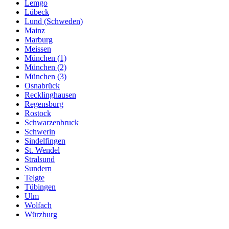
Lemgo
Lübeck
Lund (Schweden)
Mainz
Marburg
Meissen
München (1)
München (2)
München (3)
Osnabrück
Recklinghausen
Regensburg
Rostock
Schwarzenbruck
Schwerin
Sindelfingen
St. Wendel
Stralsund
Sundern
Telgte
Tübingen
Ulm
Wolfach
Würzburg