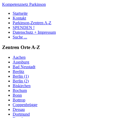
Kompetenznetz Parkinson
Startseite
Kontakt
Parkinson-Zentren A-Z
SPENDEN !
Datenschutz + Impressum
Suche ...
Zentren Orte A-Z
Aachen
Augsburg
Bad Neustadt
Beelitz
Berlin (1)
Berlin (2)
Biskirchen
Bochum
Bonn
Bottrop
Coppenbrügge
Dessau
Dortmund