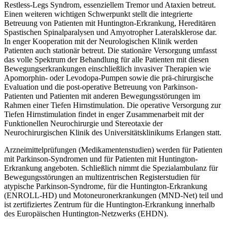
Restless-Legs Syndrom, essenziellem Tremor und Ataxien betreut.
Einen weiteren wichtigen Schwerpunkt stellt die integrierte
Betreuung von Patienten mit Huntington-Erkrankung, Hereditären
Spastischen Spinalparalysen und Amyotropher Lateralsklerose dar.
In enger Kooperation mit der Neurologischen Klinik werden
Patienten auch stationär betreut. Die stationäre Versorgung umfasst
das volle Spektrum der Behandlung für alle Patienten mit diesen
Bewegungserkrankungen einschließlich invasiver Therapien wie
Apomorphin- oder Levodopa-Pumpen sowie die prä-chirurgische
Evaluation und die post-operative Betreuung von Parkinson-
Patienten und Patienten mit anderen Bewegungsstörungen im
Rahmen einer Tiefen Hirnstimulation. Die operative Versorgung zur
Tiefen Hirnstimulation findet in enger Zusammenarbeit mit der
Funktionellen Neurochirurgie und Stereotaxie der
Neurochirurgischen Klinik des Universitätsklinikums Erlangen statt.
Arzneimittelprüfungen (Medikamentenstudien) werden für Patienten
mit Parkinson-Syndromen und für Patienten mit Huntington-
Erkrankung angeboten. Schließlich nimmt die Spezialambulanz für
Bewegungsstörungen an multizentrischen Registerstudien für
atypische Parkinson-Syndrome, für die Huntington-Erkrankung
(ENROLL-HD) und Motoneuronerkrankungen (MND-Net) teil und
ist zertifiziertes Zentrum für die Huntington-Erkrankung innerhalb
des Europäischen Huntington-Netzwerks (EHDN).