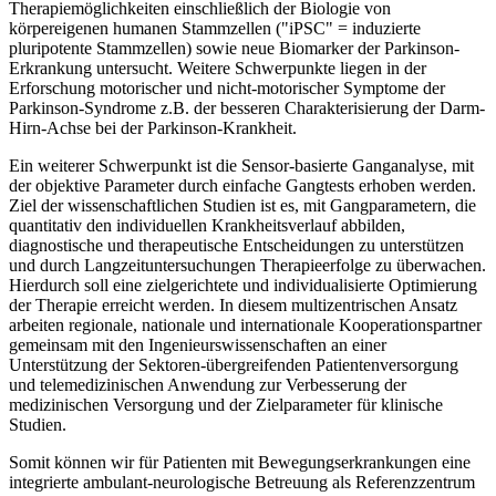
Therapiemöglichkeiten einschließlich der Biologie von
körpereigenen humanen Stammzellen ("iPSC" = induzierte
pluripotente Stammzellen) sowie neue Biomarker der Parkinson-
Erkrankung untersucht. Weitere Schwerpunkte liegen in der
Erforschung motorischer und nicht-motorischer Symptome der
Parkinson-Syndrome z.B. der besseren Charakterisierung der Darm-
Hirn-Achse bei der Parkinson-Krankheit.
Ein weiterer Schwerpunkt ist die Sensor-basierte Ganganalyse, mit
der objektive Parameter durch einfache Gangtests erhoben werden.
Ziel der wissenschaftlichen Studien ist es, mit Gangparametern, die
quantitativ den individuellen Krankheitsverlauf abbilden,
diagnostische und therapeutische Entscheidungen zu unterstützen
und durch Langzeituntersuchungen Therapieerfolge zu überwachen.
Hierdurch soll eine zielgerichtete und individualisierte Optimierung
der Therapie erreicht werden. In diesem multizentrischen Ansatz
arbeiten regionale, nationale und internationale Kooperationspartner
gemeinsam mit den Ingenieurswissenschaften an einer
Unterstützung der Sektoren-übergreifenden Patientenversorgung
und telemedizinischen Anwendung zur Verbesserung der
medizinischen Versorgung und der Zielparameter für klinische
Studien.
Somit können wir für Patienten mit Bewegungserkrankungen eine
integrierte ambulant-neurologische Betreuung als Referenzzentrum