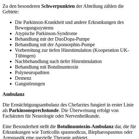
Zu den besonderen
Schwerpunkten
der Abteilung zählen die
Gebiete:
Die Parkinson-Krankheit und andere Erkrankungen des
Bewegungssystems
Atypische Parkinson-Syndrome
Behandlung mit der DuoDopa-Pumpe
Behandlung mit der Apomorphin-Pumpe
Vorbereitung zur tiefen Hinrstimulation (Kooperation UK-
Tübingen)
Nachbehandlung nach tiefer Hinrstimulation
Behandlung mit Botulinumtoxin
Polyneuropathien
Demenz
Gangstörungen
Ambulanz
Die Ermächtigungsambulanz des Chefarztes fungiert in erster Linie
als
Parkinsonsprechstunde
. Die Überweisung erfolgt von
Fachärzten für Neurologie oder Nervenheilkunde.
Eine Besonderheit stellt die
Botulinumtoxin-Ambulanz
dar, die für
Erkrankungen wie Torticollis spasmodicus, Blepharospasmus oder
Armspastik eine spezielle Therapie anbietet.