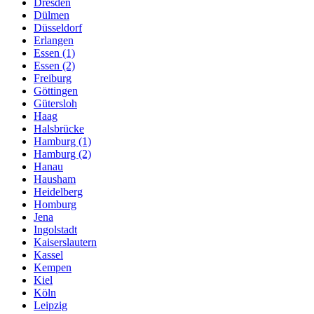
Dresden
Dülmen
Düsseldorf
Erlangen
Essen (1)
Essen (2)
Freiburg
Göttingen
Gütersloh
Haag
Halsbrücke
Hamburg (1)
Hamburg (2)
Hanau
Hausham
Heidelberg
Homburg
Jena
Ingolstadt
Kaiserslautern
Kassel
Kempen
Kiel
Köln
Leipzig