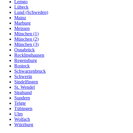
Lemgo
Lübeck
Lund (Schweden)
Mainz
Marburg
Meissen
München (1)
München (2)
München (3)
Osnabrück
Recklinghausen
Regensburg
Rostock
Schwarzenbruck
Schwerin
Sindelfingen
St. Wendel
Stralsund
Sundern
Telgte
Tübingen
Ulm
Wolfach
Würzburg