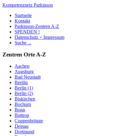
Kompetenznetz Parkinson
Startseite
Kontakt
Parkinson-Zentren A-Z
SPENDEN !
Datenschutz + Impressum
Suche ...
Zentren Orte A-Z
Aachen
Augsburg
Bad Neustadt
Beelitz
Berlin (1)
Berlin (2)
Biskirchen
Bochum
Bonn
Bottrop
Coppenbrügge
Dessau
Dortmund