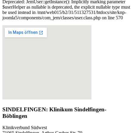
Deprecated: JemUser::getInstance(): Implicitly marking parameter
$userHelper as nullable is deprecated, the explicit nullable type must
be used instead in /mnt/web015/b2/31/511327531/htdocs/site/knp-
joomla5/components/com_jem/classes/user.class.php on line 570
SINDELFINGEN: Klinikum Sindelfingen-
Böblingen
Klinikverbund Südwest
71065 Sindelfingen, Arthur-Gruber-Str. 70