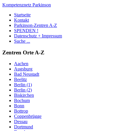
Kompetenznetz Parkinson
Startseite
Kontakt
Parkinson-Zentren A-Z
SPENDEN !
Datenschutz + Impressum
Suche ...
Zentren Orte A-Z
Aachen
Augsburg
Bad Neustadt
Beelitz
Berlin (1)
Berlin (2)
Biskirchen
Bochum
Bonn
Bottrop
Coppenbrügge
Dessau
Dortmund