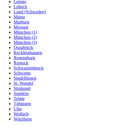
Lemgo
Lübeck
Lund (Schweden)
Mainz
Marburg
Meissen
München (1)
München (2)
München (3)
Osnabrück
Recklinghausen
Regensburg
Rostock
Schwarzenbruck
Schwerin
Sindelfingen
St. Wendel
Stralsund
Sundern
Telgte
Tübingen
Ulm
Wolfach
Würzburg