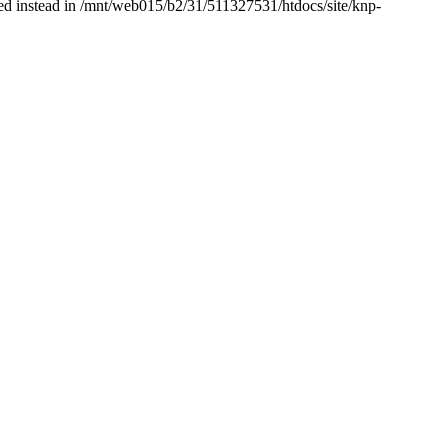
used instead in /mnt/web015/b2/31/511327531/htdocs/site/knp-