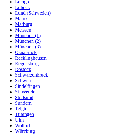
Lemgo
Lübeck
Lund (Schweden)
Mainz
Marburg
Meissen
München (1)
München (2)
München (3)
Osnabrück
Recklinghausen
Regensburg
Rostock
Schwarzenbruck
Schwerin
Sindelfingen
St. Wendel
Stralsund
Sundern
Telgte
Tübingen
Ulm
Wolfach
Würzburg