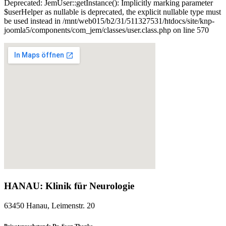
Deprecated: JemUser::getInstance(): Implicitly marking parameter
$userHelper as nullable is deprecated, the explicit nullable type must
be used instead in /mnt/web015/b2/31/511327531/htdocs/site/knp-
joomla5/components/com_jem/classes/user.class.php on line 570
HANAU: Klinik für Neurologie
63450 Hanau, Leimenstr. 20
Privatsprechstunde Dr. Sven Thonke