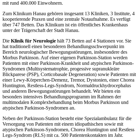
mit rund 400.000 Einwohnern.
Zum Klinikum Hanau gehören insgesamt 13 Kliniken, 3 Institute, 4
kooperierende Praxen und eine zentrale Notaufnahme. Es verfügt
über 747 Betten. Das Klinikum ist ein öffentliches Krankenhaus
unter der Trägerschaft der Stadt Hanau.
Die
Klinik für Neurologie
hält 73 Betten auf 4 Stationen vor. Sie
hat traditionell einen besonderen Behandlungsschwerpunkt im
Bereich neurologischer Bewegungsstörungen, insbesondere des
Morbus Parkinson. Auf einer eigenen Parkinson-Station werden
Patienten mit einer Parkinson-Krankheit und atypischen Parkinson-
Syndromen (Multisystematrophie, progessive supranukleäre
Blickparese (PSP), Corticobasale Degeneration) sowie Patienten mit
einer Lewy-Körperchen-Demenz, Tremor, Dystonien, einer Chorea
Huntington, Restless-Legs-Syndrom, Normaldruckhydrocephalus
und anderen Bewegungsstörungen behandelt. Wir bieten ein
besonders intensives Behandlungsprogramm im Rahmen der
multimodalen Komplexbehandlung beim Morbus Parkinson und
atypischen Parkinson-Syndromen an.
Neben der Parkinson-Station besteht eine Spezialambulanz für die
Versorgung von Patienten mit einem idiopathischen sowie mit
atypischen Parkinson-Syndromen, Chorea Huntington und Restless
Legs-Syndrom (RLS) mit ca. 500 Patientenkontakten im Jahr.