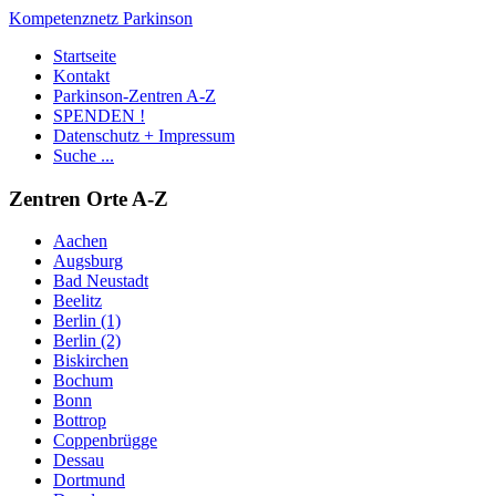
Kompetenznetz Parkinson
Startseite
Kontakt
Parkinson-Zentren A-Z
SPENDEN !
Datenschutz + Impressum
Suche ...
Zentren Orte A-Z
Aachen
Augsburg
Bad Neustadt
Beelitz
Berlin (1)
Berlin (2)
Biskirchen
Bochum
Bonn
Bottrop
Coppenbrügge
Dessau
Dortmund