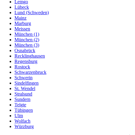
Lemgo
Lübeck
Lund (Schweden)
Mainz
Marburg
Meissen
München (1)
München (2)
München (3)
Osnabrück
Recklinghausen
Regensburg
Rostock
Schwarzenbruck
Schwerin
Sindelfingen
St. Wendel
Stralsund
Sundern
Telgte
Tübingen
Ulm
Wolfach
Würzburg