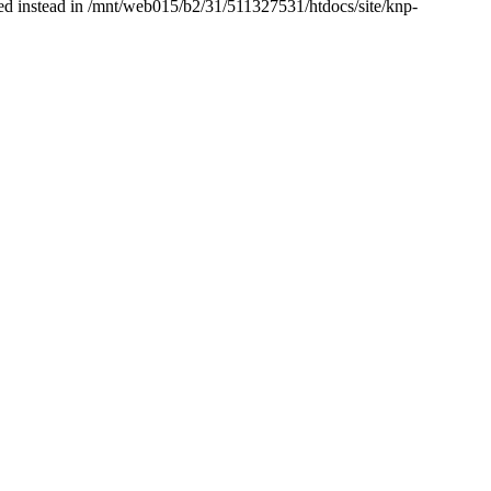
used instead in /mnt/web015/b2/31/511327531/htdocs/site/knp-