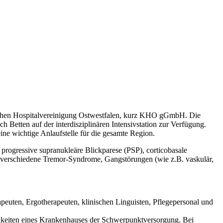
ischen Hospitalvereinigung Ostwestfalen, kurz KHO gGmbH. Die
ch Betten auf der interdisziplinären Intensivstation zur Verfügung.
ne wichtige Anlaufstelle für die gesamte Region.
progressive supranukleäre Blickparese (PSP), corticobasale
 verschiedene Tremor-Syndrome, Gangstörungen (wie z.B. vaskulär,
apeuten, Ergotherapeuten, klinischen Linguisten, Pflegepersonal und
chkeiten eines Krankenhauses der Schwerpunktversorgung. Bei