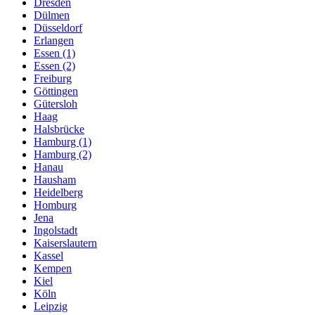
Dresden
Dülmen
Düsseldorf
Erlangen
Essen (1)
Essen (2)
Freiburg
Göttingen
Gütersloh
Haag
Halsbrücke
Hamburg (1)
Hamburg (2)
Hanau
Hausham
Heidelberg
Homburg
Jena
Ingolstadt
Kaiserslautern
Kassel
Kempen
Kiel
Köln
Leipzig