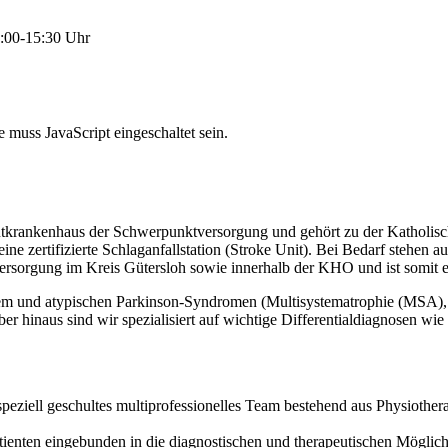
:00-15:30 Uhr
 muss JavaScript eingeschaltet sein.
Akutkrankenhaus der Schwerpunktversorgung und gehört zu der Kathol
ne zertifizierte Schlaganfallstation (Stroke Unit). Bei Bedarf stehen au
versorgung im Kreis Gütersloh sowie innerhalb der KHO und ist somit ei
chem und atypischen Parkinson-Syndromen (Multisystematrophie (MSA), 
inaus sind wir spezialisiert auf wichtige Differentialdiagnosen wie
peziell geschultes multiprofessionelles Team bestehend aus Physiother
tienten eingebunden in die diagnostischen und therapeutischen Mögli