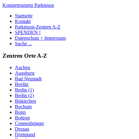
Kompetenznetz Parkinson
Startseite
Kontakt
Parkinson-Zentren A-Z
SPENDEN !
Datenschutz + Impressum
Suche ...
Zentren Orte A-Z
Aachen
Augsburg
Bad Neustadt
Beelitz
Berlin (1)
Berlin (2)
Biskirchen
Bochum
Bonn
Bottrop
Coppenbrügge
Dessau
Dortmund