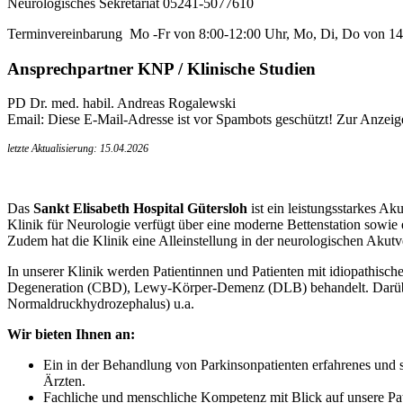
Neurologisches Sekretariat 05241-5077610
Terminvereinbarung Mo -Fr von 8:00-12:00 Uhr, Mo, Di, Do von 14
Ansprechpartner KNP / Klinische Studien
PD Dr. med. habil. Andreas Rogalewski
Email:
Diese E-Mail-Adresse ist vor Spambots geschützt! Zur Anzeige
letzte Aktualisierung: 15.04.2026
Das
Sankt Elisabeth Hospital Gütersloh
ist ein leistungsstarkes 
Klinik für Neurologie verfügt über eine moderne Bettenstation sowie ei
Zudem hat die Klinik eine Alleinstellung in der neurologischen Akut
In unserer Klinik werden Patientinnen und Patienten mit idiopathis
Degeneration (CBD), Lewy-Körper-Demenz (DLB) behandelt. Darüber h
Normaldruckhydrozephalus) u.a.
Wir bieten Ihnen an:
Ein in der Behandlung von Parkinsonpatienten erfahrenes und s
Ärzten.
Fachliche und menschliche Kompetenz mit Blick auf unsere Pa